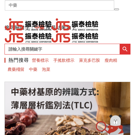
Toggle
naviga
搜尋關鍵字 :
中藥
搜尋結果如下
Search Button
Search
for:
熱門搜尋
營養標示
手搖飲標示
萊克多巴胺
瘦肉精
農藥殘留
中藥
泡菜