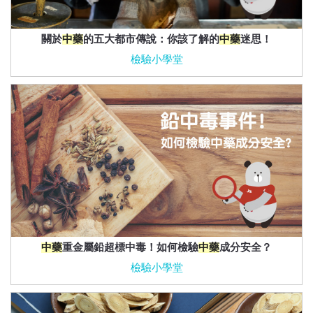
關於
中藥
的五大都市傳說：你該了解的
中藥
迷思！
檢驗小學堂
中藥
重金屬鉛超標中毒！如何檢驗
中藥
成分安全？
檢驗小學堂