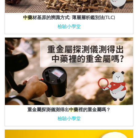
中藥
材基原的辨識方式: 薄層層析鑑別法(TLC)
檢驗小學堂
重金屬探測儀測得出
中藥
裡的重金屬嗎？
檢驗小學堂