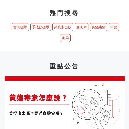
熱門搜尋
營養標示
手搖飲標示
萊克多巴胺
瘦肉精
農藥殘留
中藥
泡菜
重點公告